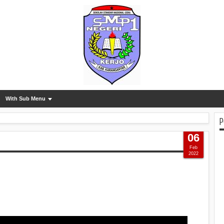
With Sub Menu
P
06
Feb
2022