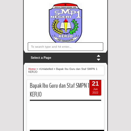
Select a Page
Home
» »Unlabelled »
Bapak Ibu Guru dan Staf SMPN 1
KERJO
21
Bapak Ibu Guru dan Staf SMPN 1
Jun
KERJO
2022