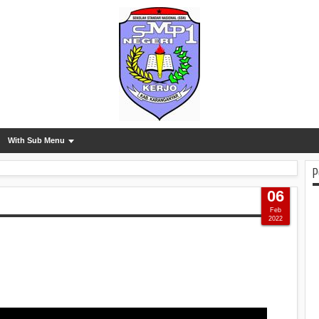
With Sub Menu
P
06
Feb
2022